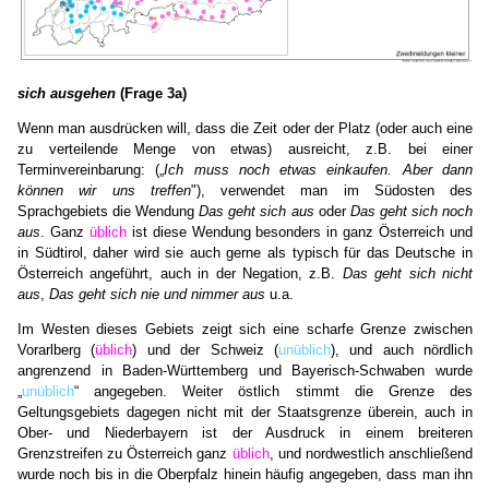
sich ausgehen
(Frage 3a)
Wenn man ausdrücken will, dass die Zeit oder der Platz (oder auch eine
zu verteilende Menge von etwas) ausreicht, z.B. bei einer
Terminvereinbarung: („
Ich muss noch etwas einkaufen. Aber dann
können wir uns treffen
"), verwendet man im Südosten des
Sprachgebiets die Wendung
Das geht sich aus
oder
Das geht sich noch
aus
. Ganz
üblich
ist diese Wendung besonders in ganz Österreich und
in Südtirol, daher wird sie auch gerne als typisch für das Deutsche in
Österreich angeführt, auch in der Negation, z.B.
Das geht sich nicht
aus
,
Das geht sich nie und nimmer aus
u.a.
Im Westen dieses Gebiets zeigt sich eine scharfe Grenze zwischen
Vorarlberg (
üblich
) und der Schweiz (
unüblich
), und auch nördlich
angrenzend in Baden-Württemberg und Bayerisch-Schwaben wurde
„
unüblich
“ angegeben. Weiter östlich stimmt die Grenze des
Geltungsgebiets dagegen nicht mit der Staatsgrenze überein, auch in
Ober- und Niederbayern ist der Ausdruck in einem breiteren
Grenzstreifen zu Österreich ganz
üblich
, und nordwestlich anschließend
wurde noch bis in die Oberpfalz hinein häufig angegeben, dass man ihn