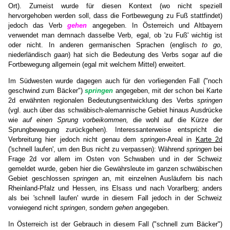
Ort). Zumeist wurde für diesen Kontext (wo nicht speziell
hervorgehoben werden soll, dass die Fortbewegung zu Fuß stattfindet)
jedoch das Verb
gehen
angegeben. In Österreich und Altbayern
verwendet man demnach dasselbe Verb, egal, ob 'zu Fuß' wichtig ist
oder nicht. In anderen germanischen Sprachen (englisch
to go
,
niederländisch
gaan
) hat sich die Bedeutung des Verbs sogar auf die
Fortbewegung allgemein (egal mit welchem Mittel) erweitert.
Im Südwesten wurde dagegen auch für den vorliegenden Fall ("noch
geschwind zum Bäcker")
springen
angegeben, mit der schon bei Karte
2d erwähnten regionalen Bedeutungsentwicklung des Verbs
springen
(vgl. auch über das schwäbisch-alemannische Gebiet hinaus Ausdrücke
wie
auf einen Sprung vorbeikommen,
die wohl auf die Kürze der
Sprungbewegung zurückgehen). Interessanterweise entspricht die
Verbreitung hier jedoch nicht genau dem
springen
-Areal in
Karte 2d
('schnell laufen', um den Bus nicht zu verpassen): Während
springen
bei
Frage 2d vor allem im Osten von Schwaben und in der Schweiz
gemeldet wurde, geben hier die Gewährsleute im ganzen schwäbischen
Gebiet geschlossen
springen
an, mit einzelnen Ausläufern bis nach
Rheinland-Pfalz und Hessen, ins Elsass und nach Vorarlberg; anders
als bei 'schnell laufen' wurde in diesem Fall jedoch in der Schweiz
vorwiegend nicht
springen
, sondern
gehen
angegeben.
In Österreich ist der Gebrauch in diesem Fall ("schnell zum Bäcker")