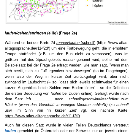
laufen/gehen/springen
(eilig) (Frage 2e)
Während es bei der Karte 2d
rennen/laufen
(schnell)
(https://www.atlas-
alltagssprache.de/r11-f2d/) um eine Fortbewegung geht, die in erhöhtem
Tempo stattfindet (z.B. um den Bus nicht zu verpassen), was im
größten Teil des Sprachgebiets
rennen
genannt wird, sollte mit dem
Beispielsatz bei der Frage 2e erfragt werden, wie man sagt, "wenn man
sich beeilt, sich zu Fuß irgendwo hinzubewegen" (so im Fragebogen),
wenn also der Weg in kurzer Zeit zurückgelegt wird, aber nicht
zwingend im Laufschritt (= so, "dass sich jeweils schrittweise für einen
kurzen Augenblick beide Sohlen vom Boden lösen" - so die Definition
der ersten Bedeutung von
laufen
bei
Duden online
). Gefragt wurde nach
dem Satz
Ich _________ noch schnell/geschwind/rasch/flott zum
Bäcker (wenn das Geschäft in wenigen Minuten schließt)
(zu
schnell
usw. im Sinn von 'in kurzer Zeit' vgl. die nächste Karte,
https://www.atlas-alltagssprache.de/r11-f2f/
).
Auch für diesen Satz wurde in vielen Teilen Deutschlands verstreut
laufen
gemeldet (in Österreich oder der Schweiz nur an jeweils einem