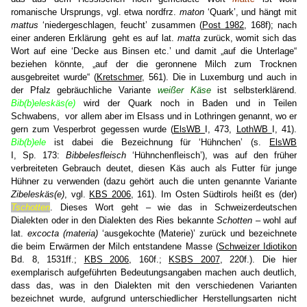
romanische Ursprungs, vgl. etwa nordfrz.
maton
‘Quark’, und hängt mit
mattus
‘niedergeschlagen, feucht’ zusammen (
Post 1982
, 168f); nach
einer anderen Erklärung geht es auf lat.
matta
zurück, womit sich das
Wort auf eine ‘Decke aus Binsen etc.’ und damit „auf die Unterlage“
beziehen könnte, „auf der die geronnene Milch zum Trocknen
ausgebreitet wurde“ (
Kretschmer
, 561). Die in Luxemburg und auch in
der Pfalz gebräuchliche Variante
weißer Käse
ist selbsterklärend.
Bib(b)eleskäs(e)
wird der Quark noch in Baden und in Teilen
Schwabens,
vor allem aber im Elsass und in Lothringen genannt, wo er
gern zum Vesperbrot gegessen wurde (
ElsWB
I, 473,
LothWB
I, 41).
Bib(b)ele
ist dabei die Bezeichnung für ‘Hühnchen’ (s.
ElsWB
I, Sp. 173:
Bibbelesfleisch
‘Hühnchenfleisch’), was auf den früher
verbreiteten Gebrauch deutet, diesen Käs auch als Futter für junge
Hühner zu verwenden (dazu gehört auch die unten genannte Variante
Zibeleskäs(e)
, vgl.
KBS 2006
, 161). Im Osten Südtirols heißt es (der)
Tschotten
. Dieses Wort geht – wie das in Schweizerdeutschen
Dialekten oder in den Dialekten des Ries bekannte
Schotten
– wohl auf
lat.
excocta (materia)
‘ausgekochte (Materie)’ zurück und bezeichnete
die beim Erwärmen der Milch entstandene Masse (
Schweizer Idiotikon
Bd. 8, 1531ff.;
KBS 2006
, 160f.;
KSBS 2007
, 220f.). Die hier
exemplarisch aufgeführten Bedeutungsangaben machen auch deutlich,
dass das, was in den Dialekten mit den verschiedenen Varianten
bezeichnet wurde, aufgrund unterschiedlicher Herstellungsarten nicht