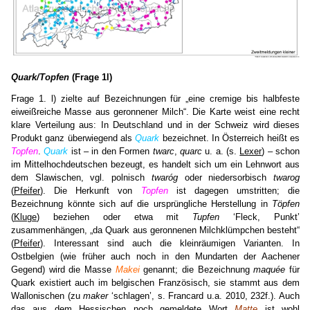
Quark/Topfen
(Frage 1l)
Frage 1. l) zielte auf Bezeichnungen für „eine cremige bis halbfeste
eiweißreiche Masse aus geronnener Milch“. Die Karte weist eine recht
klare Verteilung aus: In Deutschland und in der Schweiz wird dieses
Produkt ganz überwiegend als
Quark
bezeichnet. In Österreich heißt es
Topfen
.
Quark
ist – in den Formen
twarc
,
quarc
u. a. (s.
Lexer
) – schon
im Mittelhochdeutschen bezeugt, es handelt sich um ein Lehnwort aus
dem Slawischen, vgl. polnisch
twaróg
oder niedersorbisch
twarog
(
Pfeifer
). Die Herkunft von
Topfen
ist dagegen umstritten; die
Bezeichnung könnte sich auf die ursprüngliche Herstellung in
Töpfen
(
Kluge
) beziehen oder etwa mit
Tupfen
‘Fleck, Punkt’
zusammenhängen, „da Quark aus geronnenen Milchklümpchen besteht“
(
Pfeifer
). Interessant sind auch die kleinräumigen Varianten. In
Ostbelgien (wie früher auch noch in den Mundarten der Aachener
Gegend) wird die Masse
Makei
genannt; die Bezeichnung
maquée
für
Quark existiert auch im belgischen Französisch, sie stammt aus dem
Wallonischen (zu
maker
‘schlagen’, s. Francard u.a. 2010, 232f.). Auch
das aus dem Hessischen noch gemeldete Wort
Matte
ist wohl